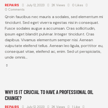
REPAIRS
July 12, 2023
2K
Views
0
Likes
0
Comments
Qroin faucibus nec mauris a sodales, sed elementum mi
tincidunt. Sed eget viverra egestas nisi in consequat.
Fusce sodales augue a accumsan. Cras sollicitudin,
ipsum eget blandit pulvinar. Integer tincidunt. Cras
dapibus. Vivamus elementum semper nisi. Aenean
vulputate eleifend tellus. Aenean leo ligula, porttitor eu,
consequat vitae, eleifend ac, enim. Sed ut perspiciatis,
unde omnis…
WHY IS IT CRUCIAL TO HAVE A PROFESSIONAL OIL
CHANGE?
REPAIRS
July 12, 2023
2K
Views
1
Like