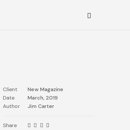
Search
Client
New Magazine
Date
March, 2019
Author
Jim Carter
Share
Twitter
Facebook
Email
Copy