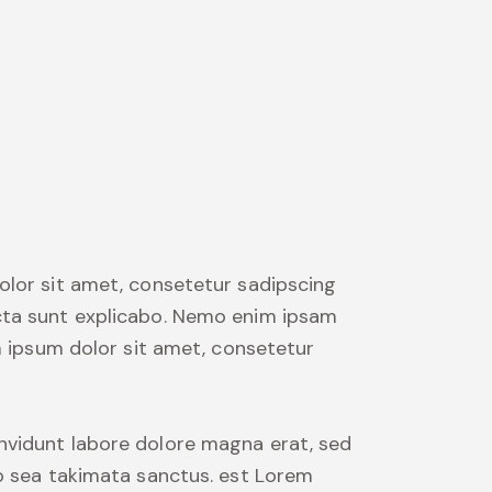
URL
to
clipboard
olor sit amet, consetetur sadipscing
cta sunt explicabo. Nemo enim ipsam
m ipsum dolor sit amet, consetetur
nvidunt labore dolore magna erat, sed
no sea takimata sanctus. est Lorem