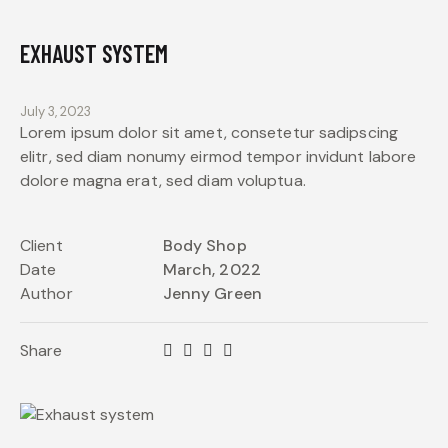
EXHAUST SYSTEM
July 3, 2023
Lorem ipsum dolor sit amet, consetetur sadipscing
elitr, sed diam nonumy eirmod tempor invidunt labore
dolore magna erat, sed diam voluptua.
Client
Body Shop
Date
March, 2022
Author
Jenny Green
Share
Twitter
Facebook
Email
Copy
URL
to
clipboard